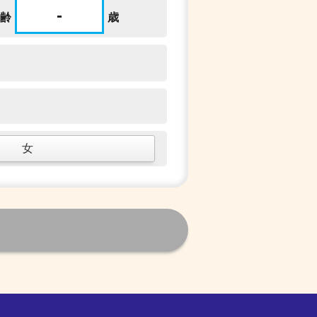
-
齢
歳
女