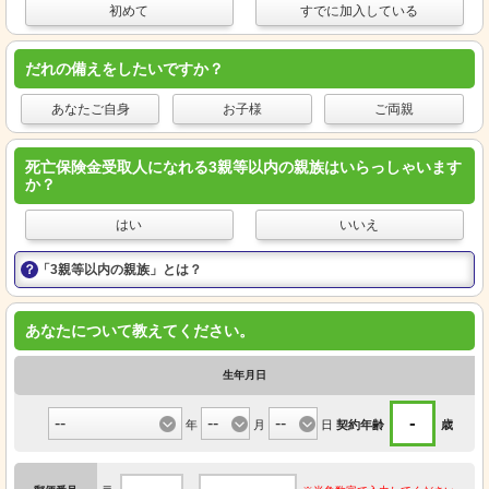
初めて
すでに加入している
だれの備えをしたいですか？
あなたご自身
お子様
ご両親
死亡保険金受取人になれる3親等以内の親族はいらっしゃいます
か？
はい
いいえ
「3親等以内の親族」とは？
あなたについて教えてください。
生年月日
-
年
月
日
契約年齢
歳