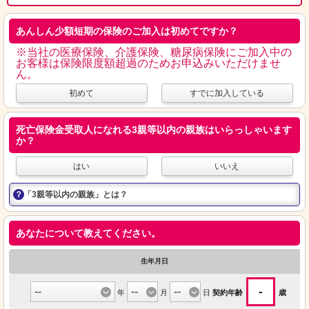
あんしん少額短期の保険のご加入は初めてですか？
※当社の医療保険、介護保険、糖尿病保険にご加入中の
お客様は保険限度額超過のためお申込みいただけませ
ん。
初めて
すでに加入している
死亡保険金受取人になれる3親等以内の親族はいらっしゃいます
か？
はい
いいえ
「3親等以内の親族」とは？
あなたについて教えてください。
生年月日
-
年
月
日
契約年齢
歳